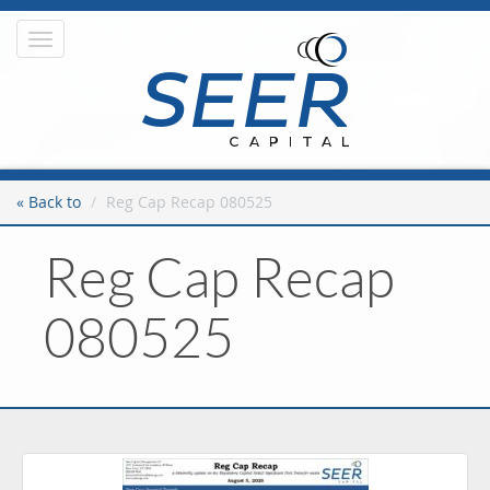
Toggle
navigation
« Back to
Reg Cap Recap 080525
Reg Cap Recap
080525