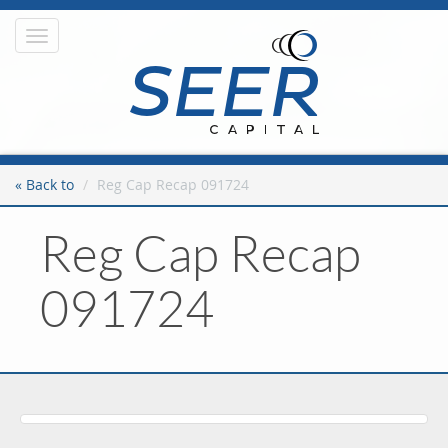
Toggle
navigation
« Back to
Reg Cap Recap 091724
Reg Cap Recap
091724